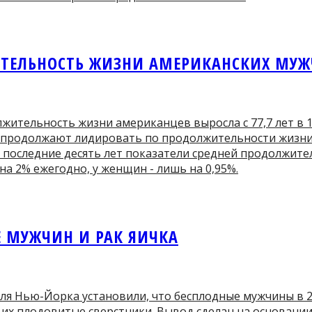
ТЕЛЬНОСТЬ ЖИЗНИ АМЕРИКАНСКИХ МУ
жительность жизни американцев выросла с 77,7 лет в 19
 продолжают лидировать по продолжительности жизни
а последние десять лет показатели средней продолжит
на 2% ежегодно, у женщин - лишь на 0,95%.
 МУЖЧИН И РАК ЯИЧКА
ля Нью-Йорка установили, что бесплодные мужчины в 
м их плодовитые сверстники. Вывод сделан на основани