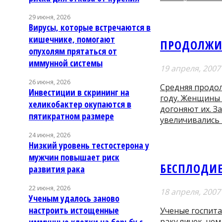
29 июня, 2026
Вирусы, которые встречаются в
кишечнике, помогают
ПРОДОЛЖИ
опухолям прятаться от
иммунной системы
19 апреля, 2007
26 июня, 2026
Средняя продол
Инвестиции в скрининг на
году. Женщины
хеликобактер окупаются в
догоняют их. З
пятикратном размере
увеличивались 
24 июня, 2026
Низкий уровень тестостерона у
мужчин повышает риск
БЕСПЛОДИЕ
развития рака
22 июня, 2026
18 апреля, 2007
Ученым удалось заново
настроить истощенные
Ученые госпита
иммунные клетки на борьбу с
раку яичек, че