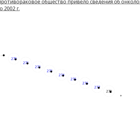
противораковое общество привело сведения об онколог
о 2002 г.
...
270
271
272
273
274
275
276
277
278
»