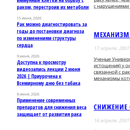
с нарушениями
раком, перестроив их метаболи
15 июня, 2026
Рак можно диагностировать за
годы до постановки диагноза
МЕХАНИЗМЫ
по изменениям структуры
сердца
17 апреля, 2007
9 июня, 2026
Ученые Универс
Доступна к просмотру
истощения) у 
видеозапись лекции 2 июня
связанной с ра
2026 | Приурочена к
механизмы кот
Всемирному дню без табака
8 июня, 2026
Применение современных
СНИЖЕНИЕ 
препаратов для снижения веса
защищает от развития рака
16 апреля, 2007