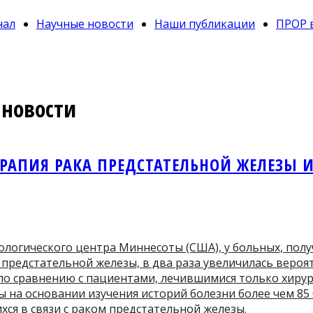
нал
Научные новости
Наши публикации
ПРОР 
новости
ЕРАПИЯ РАКА ПРЕДСТАТЕЛЬНОЙ ЖЕЛЕЗЫ 
ологического центра Миннесоты (США), у больных, пол
 предстательной железы, в два раза увеличилась вероя
по сравнению с пациентами, лечившимися только хирур
 на основании изучения историй болезни более чем 85 
ихся в связи с раком предстательной железы.