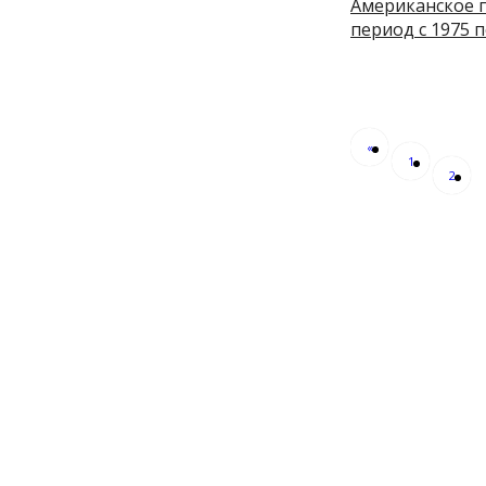
Американское 
период с 1975 п
«
1
2