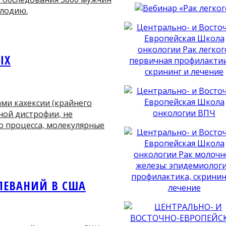
плодию.
ЫХ
ми кахексии (крайнего
ной дистрофии, не
о процесса, молекулярные
ЛЕВАНИЙ В США