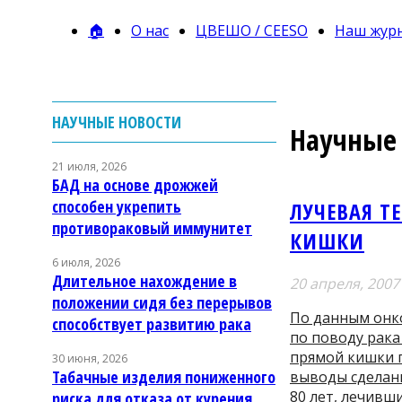
🏠
О нас
ЦВЕШО / CEESO
Наш жур
НАУЧНЫЕ НОВОСТИ
Научные 
21 июля, 2026
БАД на основе дрожжей
способен укрепить
ЛУЧЕВАЯ Т
противораковый иммунитет
КИШКИ
6 июля, 2026
Длительное нахождение в
20 апреля, 2007
положении сидя без перерывов
По данным онк
способствует развитию рака
по поводу рака
прямой кишки 
30 июня, 2026
Табачные изделия пониженного
выводы сделаны
80 лет, лечивш
риска для отказа от курения