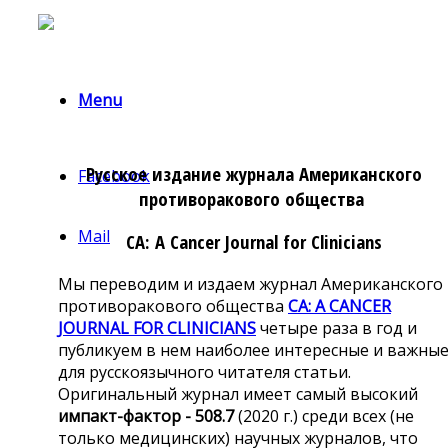
Menu
Русское издание журнала Американского
Facebook
противоракового общества
Mail
CA:
A Cancer Journal for Clinicians
Мы переводим и издаем журнал Американского
противоракового общества
CA
: A CANCER
JOURNAL FOR CLINICIANS
четыре раза в год и
публикуем в нем наиболее интересные и важны
для русскоязычного читателя статьи.
Оригинальный журнал имеет самый высокий
импакт-фактор -
508.7
(2020 г.
) среди всех (
не
только медицинских) научных журналов, что