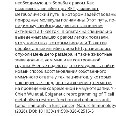
необходимую для борьбы с раком. Как
выяснилось, ингибиторы BET усиливают
метаболический путь, в котором задействован
природные молекулы полиамины. Этот путь, по-
видимому, необходим для восстановления
активности Т-клеток. В опытах на специально
выведенных мышах с раком легких показали,
что у животных, которым вводили Т-клетки,
обработанные ингибитором BET, развивались
опухоли меньшего размера, и такие животные
жили дольше, чем мыши из контрольной
группы. Ученые надеются, что им удалось найти
новый способ восстановления собственного
иммунного ответа у тех пациентов, у которых
рак перестает поддаваться лечению, несмотря
на проведение современной иммунотерапии. Yi-
Chieh Wu et al, Epigenetic reprogramming of T cell
metabolism restores function and enhances anti-
tumor immunity in lung cancer, Nature Immunolog
(2026). DOI: 10.1038/s41590-026-02515-5