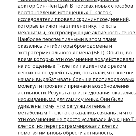
доктор Син-Чен Цай. В поисках новых способов
восстановления истощенных Т-клеток,
исследователи провели скрининг соединений,
которые влияют на эпигенетику, то есть
механизмы, контролирующие активность генов
Наиболее перспективными в этом плане
оказались ингибиторы бромодомена и
экстратерминального домена (BET). Опыты, во
время которых эти соединения воздействовали
на истощенные Т-клетки пациентов с раком
легких на поздней стадии, показали, что клетки
начали вырабатывать больше противораковых
молекул и проявили признаки возобновления
активности. Результаты исследования оказалис
неожиданными для самих ученых. Они были
удивлены тому, что регуляция генов и
метаболизм Т-клеток оказались связаны, и что
эти соединения не просто усиливали функцию Т
клеток, но перепрограммировали клетки,
помогая им вновь обрести активность,