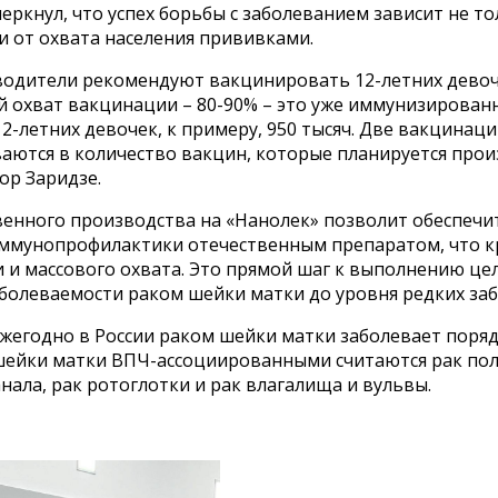
еркнул, что успех борьбы с заболеванием зависит не то
и от охвата населения прививками.
одители рекомендуют вакцинировать 12-летних девоче
 охват вакцинации – 80-90% – это уже иммунизированн
12-летних девочек, к примеру, 950 тысяч. Две вакцинац
аются в количество вакцин, которые планируется прои
ор Заридзе.
твенного производства на «Нанолек» позволит обеспеч
ммунопрофилактики отечественным препаратом, что кр
 и массового охвата. Это прямой шаг к выполнению цел
болеваемости раком шейки матки до уровня редких заб
жегодно в России раком шейки матки заболевает поряд
шейки матки ВПЧ-ассоциированными считаются рак пол
нала, рак ротоглотки и рак влагалища и вульвы.