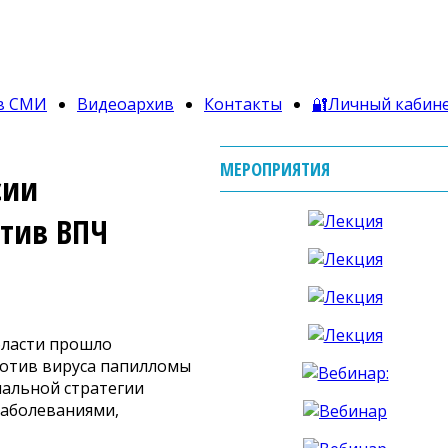
в СМИ
Видеоархив
Контакты
🔐Личный кабин
МЕРОПРИЯТИЯ
сии
отив ВПЧ
бласти прошло
ротив вируса папилломы
нальной стратегии
заболеваниями,