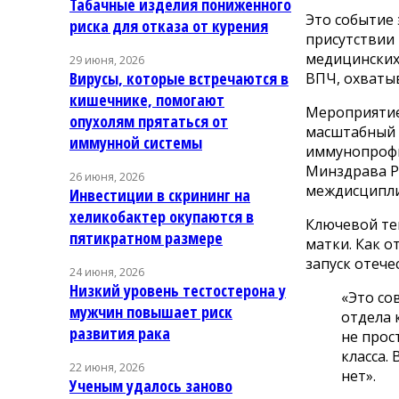
Табачные изделия пониженного
Это событие
риска для отказа от курения
присутствии
медицинских
29 июня, 2026
Вирусы, которые встречаются в
ВПЧ, охваты
кишечнике, помогают
Мероприятие
опухолям прятаться от
масштабный 
иммунной системы
иммунопрофи
Минздрава Р
26 июня, 2026
междисципли
Инвестиции в скрининг на
хеликобактер окупаются в
Ключевой те
пятикратном размере
матки. Как о
запуск отеч
24 июня, 2026
Низкий уровень тестостерона у
«Это со
мужчин повышает риск
отдела 
развития рака
не прос
класса.
22 июня, 2026
нет».
Ученым удалось заново