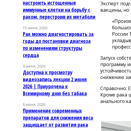
настроить истощенные
Эксперт подч
иммунные клетки на борьбу с
вакцины, но 
раком, перестроив их метаболи
«Произв
большой
15 июня, 2026
Рак можно диагностировать за
России 
укладыв
годы до постановки диагноза
професс
по изменениям структуры
сердца
Запуск собс
программу и
9 июня, 2026
устойчивости
Доступна к просмотру
снижению за
видеозапись лекции 2 июня
2026 | Приурочена к
Справочно: Е
Всемирному дню без табака
Кроме рака 
анального ка
8 июня, 2026
Применение современных
препаратов для снижения веса
защищает от развития рака