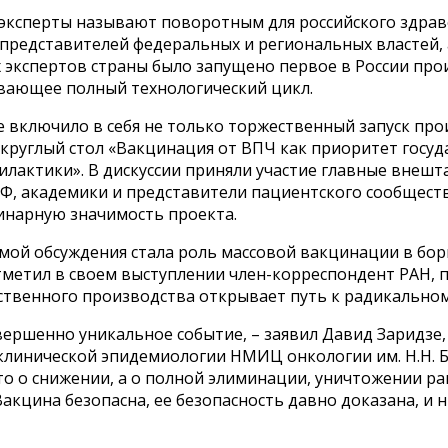
 эксперты называют поворотным для российского здрав
 представителей федеральных и региональных властей,
 экспертов страны было запущено первое в России про
вающее полный технологический цикл.
 включило в себя не только торжественный запуск прои
круглый стол «Вакцинация от ВПЧ как приоритет госу
лактики». В дискуссии приняли участие главные внешт
Ф, академики и представители пациентского сообществ
нарную значимость проекта.
мой обсуждения стала роль массовой вакцинации в бор
тметил в своем выступлении член-корреспондент РАН, 
ественного производства открывает путь к радикально
вершенно уникальное событие, – заявил Давид Заридзе
клинической эпидемиологии НМИЦ онкологии им. Н.Н. Б
то о снижении, а о полной элиминации, уничтожении ра
 Вакцина безопасна, ее безопасность давно доказана, и н