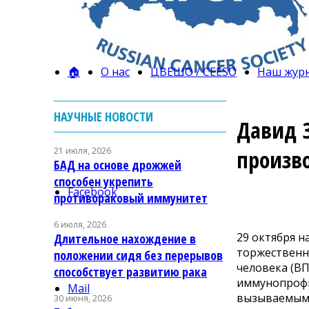
🏠
О нас
ЦВЕШО / CEESO
Наш жур
НАУЧНЫЕ НОВОСТИ
Давид З
21 июля, 2026
произв
БАД на основе дрожжей
способен укрепить
Facebook
противораковый иммунитет
6 июля, 2026
29 октября 
Длительное нахождение в
торжественн
положении сидя без перерывов
человека (ВП
способствует развитию рака
иммунопрофи
Mail
вызываемыми
30 июня, 2026