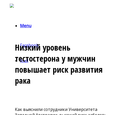
Menu
Низкий уровень
Facebook
тестостерона у мужчин
Mail
повышает риск развития
рака
Как выяснили сотрудники Университета
Западной Австралии, высокий риск заболеть