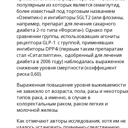
популярным из которых является семаглутид,
более известный под торговым названием
«Оземпик») и ингибиторы SGLT2 (или флозины,
например, препарат для лечения сахарного
диабета 2-го типа «Форсига»). Однако при
сравнении группы, использовавших агониты
рецептора GLP-1 с группой, применявших
ингибиторы DPP4i (первым таким препаратам
стал «Ситаглиптин», одобренный для лечения
диабета в 2006 году) наблюдалась выраженное
снижение уровня смертности (коэффициент
риска 0,60).
Выраженная повышение уровня выживаемости
не зависело от возраста, пола, расы и некоторы
типов рака, а именно, в случае в
колоректальным раком, раком легких и
молочной железы.
Как отмечают авторы исследования, хотя им не
удалось установить причинно-следственную