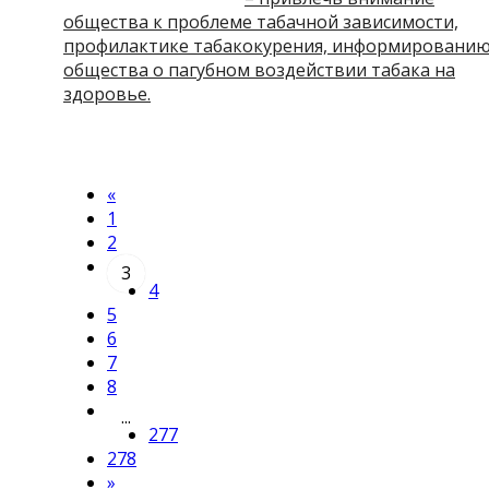
общества к проблеме табачной зависимости,
профилактике табакокурения, информировани
общества о пагубном воздействии табака на
здоровье.
«
1
2
3
4
5
6
7
8
...
277
278
»