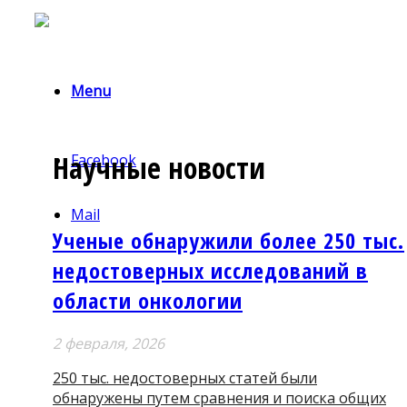
Menu
Научные новости
Facebook
Mail
Ученые обнаружили более 250 тыс.
недостоверных исследований в
области онкологии
2 февраля, 2026
250 тыс. недостоверных статей были
обнаружены путем сравнения и поиска общих